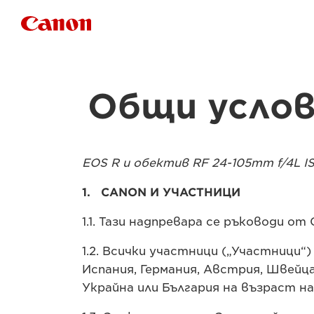
Canon Logo
Общи услов
EOS R и обектив RF 24-105mm f/4L
1. CANON И УЧАСТНИЦИ
1.1. Тази надпревара се ръководи от 
1.2. Всички участници („Участници
Испания, Германия, Австрия, Швейца
Украйна или България на възраст над