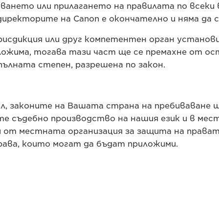
куването или прилагането на правилата по всеки
директорите на Canon е окончателно и няма да с
сдикция или друг компетентен орган установи,
ложима, тогава тази част ще се премахне от ос
ълната степен, разрешена по закон.
, законите на Вашата страна на пребиваване ще
ете съдебно производство на нашия език и в ме
и от местната организация за защита на прават
рава, които могат да бъдат приложими.