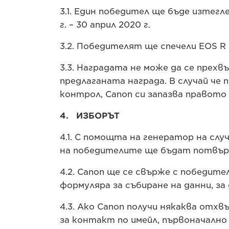
3.1. Един победител ще бъде изтегл
г. – 30 април 2020 г.
3.2. Победителят ще спечели EOS R
3.3. Наградата не може да се прехв
предлаганата награда. В случай че
контрол, Canon си запазва правото
4. ИЗБОРЪТ
4.1. С помощта на генератор на сл
на победителите ще бъдат потвър
4.2. Canon ще се свърже с победите
формуляра за събиране на данни, з
4.3. Ако Canon получи някаква отх
за контакт по имейл, първоначално