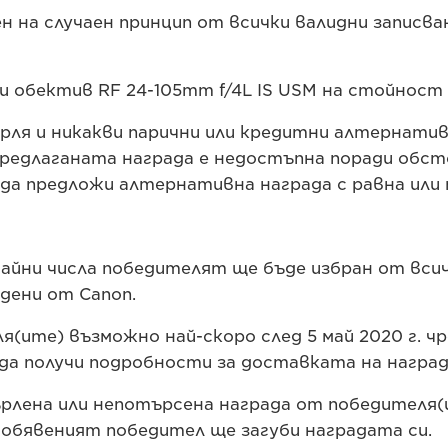
ен на случаен принцип от всички валидни записва
 и обектив RF 24-105mm f/4L IS USM на стойност
ърля и никакви парични или кредитни алтернатив
 предлаганата награда е недостъпна поради обс
 да предложи алтернативна награда с равна или
учайни числа победителят ще бъде избран от вс
дени от Canon.
ля(ите) възможно най-скоро след 5 май 2020 г. ч
а да получи подробности за доставката на награ
върлена или непотърсена награда от победителя(
 обявеният победител ще загуби наградата си.