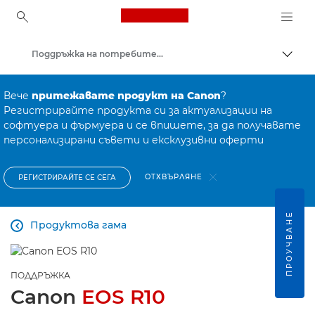
Canon Logo, back to ho
Поддръжка на потребителски продукти
Прев
Canon
Вече
притежавате продукт на Canon
?
Регистрирайте продукта си за актуализации на
софтуера и фърмуера и се впишете, за да получавате
персонализирани съвети и ексклузивни оферти
ОТХВЪРЛЯНЕ
РЕГИСТРИРАЙТЕ СЕ СЕГА
ПРОУЧВАНЕ
Продуктова гама

ПОДДРЪЖКА
Canon
EOS R10