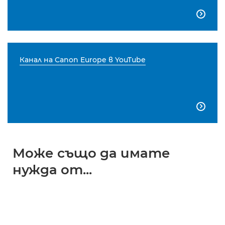

Канал на Canon Europe в YouTube

Може също да имате
нужда от...