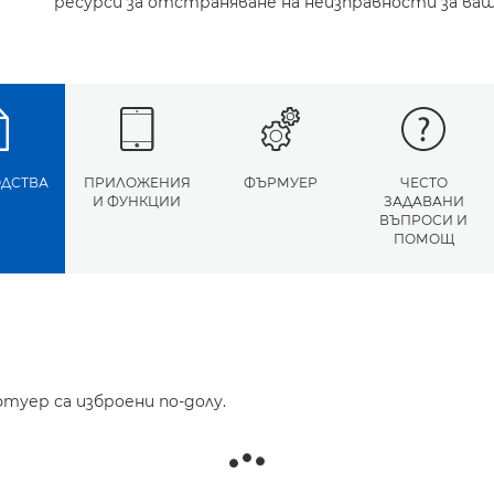
ресурси за отстраняване на неизправности за ва
ДСТВА
ПРИЛОЖЕНИЯ
ФЪРМУЕР
ЧЕСТО
И ФУНКЦИИ
ЗАДАВАНИ
ВЪПРОСИ И
ПОМОЩ
туер са изброени по-долу.