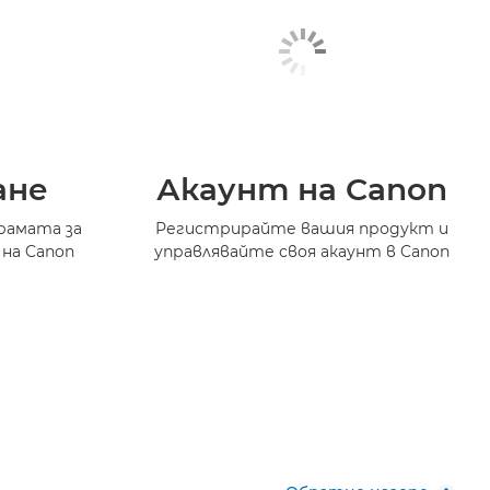
ане
Акаунт на Canon
рамата за
Регистрирайте вашия продукт и
 на Canon
управлявайте своя акаунт в Canon