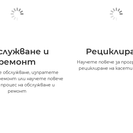
служване и
Рециклир
ремонт
Научете повече за прог
рециклиране на касети
 обслужване, изпратете
ремонт или научете повече
 процес на обслужване и
ремонт