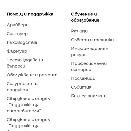
Помощ и поддръжка
Обучение и
образование
Драйвери
Разкази
Софтуер
Съвети и техники
Ръководства
Информационен
Фърмуер
ресурс
Често задавани
Професионални
въпроси
истории
Обслужване и ремонт
Посланици
Сигурност на
Събития
продукти
Бизнес анализи
Свързване с отдел
„Поддръжка за
потребителя“
Свързване с отдел
„Поддръжка за