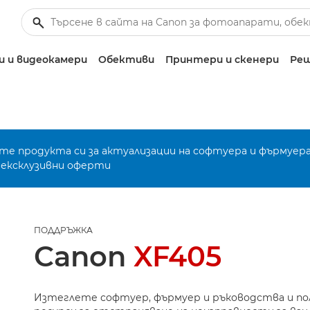
 и видеокамери
Обективи
Принтери и скенери
Реш
е продукта си за актуализации на софтуера и фърмуера
 ексклузивни оферти
ПОДДРЪЖКА
Canon
XF405
Изтеглете софтуер, фърмуер и ръководства и п