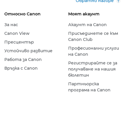
Обратно нагоре
Относно Canon
Моят акаунт
За нас
Акаунт на Canon
Canon View
Присъединете се към
Canon Club
Пресцентър
Професионални услуги
Устойчиво развитие
на Canon
Работа за Canon
Регистрирайте се за
Връзка с Canon
получаване на нашия
бюлетин
Партньорска
програма на Canon