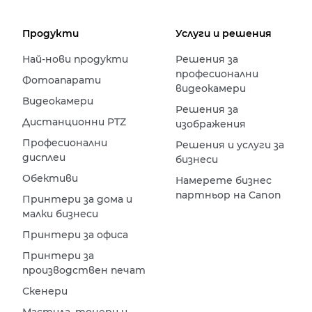
Продукти
Услуги и решения
Най-нови продукти
Решения за
професионални
Фотоапарати
видеокамери
Видеокамери
Решения за
Дистанционни PTZ
изображения
Професионални
Решения и услуги за
дисплеи
бизнеси
Обективи
Намерете бизнес
партньор на Canon
Принтери за дома и
малки бизнеси
Принтери за офиса
Принтери за
производствен печат
Скенери