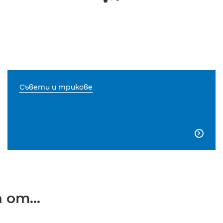
Съвети и трикове

от...