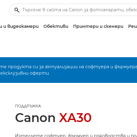
 и видеокамери
Обективи
Принтери и скенери
Реш
е продукта си за актуализации на софтуера и фърмуера
 ексклузивни оферти
ПОДДРЪЖКА
Canon
XA30
Изтеглете софтуер, фърмуер и ръководства и п