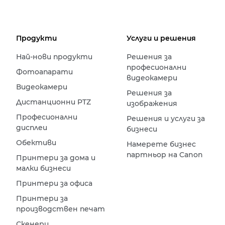
Продукти
Услуги и решения
Най-нови продукти
Решения за
професионални
Фотоапарати
видеокамери
Видеокамери
Решения за
Дистанционни PTZ
изображения
Професионални
Решения и услуги за
дисплеи
бизнеси
Обективи
Намерете бизнес
партньор на Canon
Принтери за дома и
малки бизнеси
Принтери за офиса
Принтери за
производствен печат
Скенери