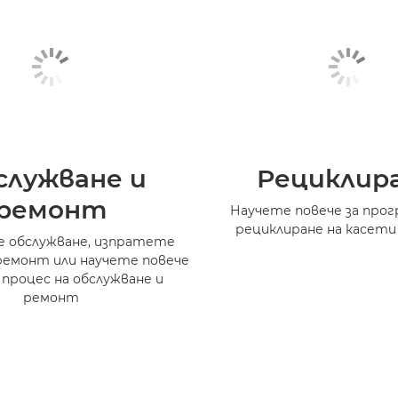
служване и
Рециклир
ремонт
Научете повече за прог
рециклиране на касети
 обслужване, изпратете
ремонт или научете повече
 процес на обслужване и
ремонт