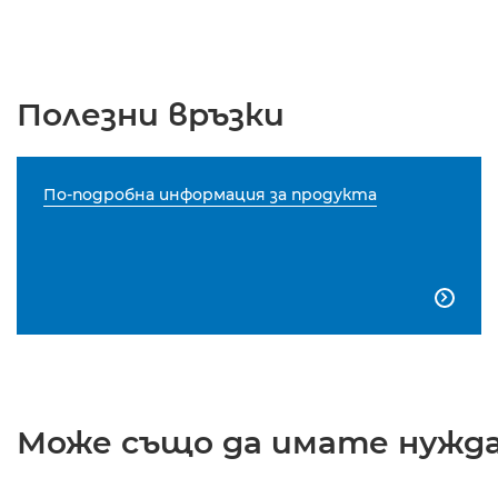
Полезни връзки
По-подробна информация за продукта

Може също да имате нужда 