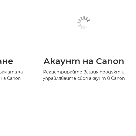
ане
Акаунт на Canon
рамата за
Регистрирайте вашия продукт и
 на Canon
управлявайте своя акаунт в Canon