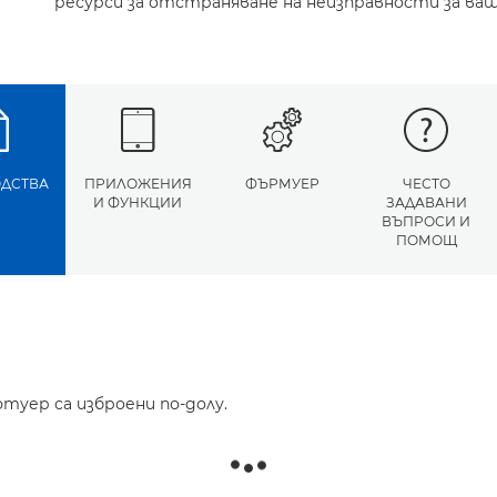
ресурси за отстраняване на неизправности за ваш
ДСТВА
ПРИЛОЖЕНИЯ
ФЪРМУЕР
ЧЕСТО
И ФУНКЦИИ
ЗАДАВАНИ
ВЪПРОСИ И
ПОМОЩ
туер са изброени по-долу.