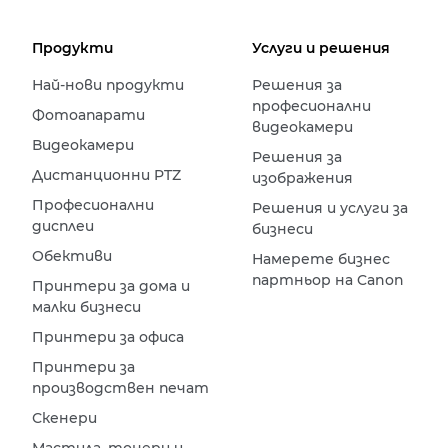
Продукти
Услуги и решения
Най-нови продукти
Решения за
професионални
Фотоапарати
видеокамери
Видеокамери
Решения за
Дистанционни PTZ
изображения
Професионални
Решения и услуги за
дисплеи
бизнеси
Обективи
Намерете бизнес
партньор на Canon
Принтери за дома и
малки бизнеси
Принтери за офиса
Принтери за
производствен печат
Скенери