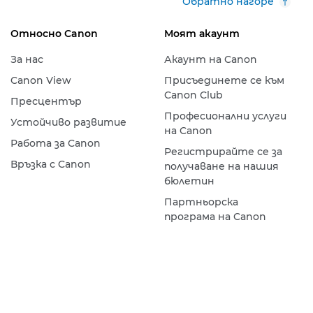
Обратно нагоре
Относно Canon
Моят акаунт
За нас
Акаунт на Canon
Canon View
Присъединете се към
Canon Club
Пресцентър
Професионални услуги
Устойчиво развитие
на Canon
Работа за Canon
Регистрирайте се за
Връзка с Canon
получаване на нашия
бюлетин
Партньорска
програма на Canon