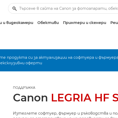
 и видеокамери
Обективи
Принтери и скенери
Реш
е продукта си за актуализации на софтуера и фърмуера
 ексклузивни оферти
ПОДДРЪЖКА
Canon
LEGRIA HF 
Изтеглете софтуер, фърмуер и ръководства и п