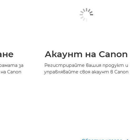
ане
Акаунт на Canon
рамата за
Регистрирайте вашия продукт и
 на Canon
управлявайте своя акаунт в Canon