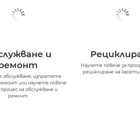
служване и
Рециклир
ремонт
Научете повече за прог
рециклиране на касети
 обслужване, изпратете
ремонт или научете повече
 процес на обслужване и
ремонт