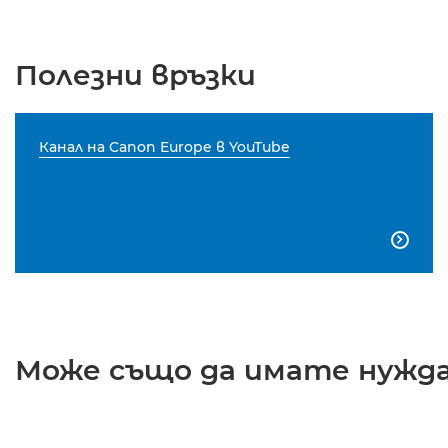
Полезни връзки
Канал на Canon Europe в YouTube

Може също да имате нужда 