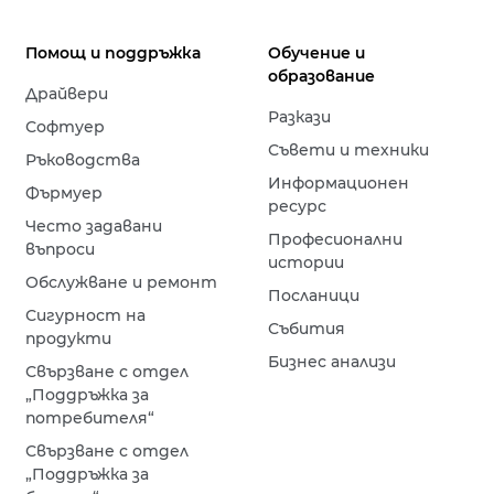
Помощ и поддръжка
Обучение и
образование
Драйвери
Разкази
Софтуер
Съвети и техники
Ръководства
Информационен
Фърмуер
ресурс
Често задавани
Професионални
въпроси
истории
Обслужване и ремонт
Посланици
Сигурност на
Събития
продукти
Бизнес анализи
Свързване с отдел
„Поддръжка за
потребителя“
Свързване с отдел
„Поддръжка за