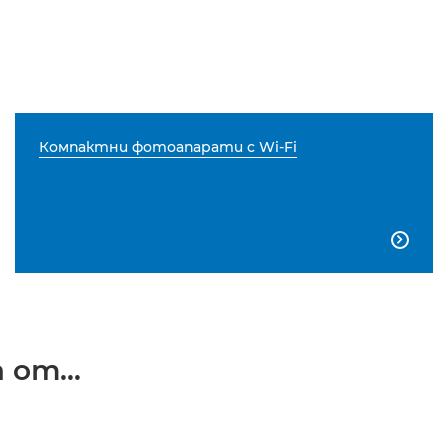
Компактни фотоапарати с Wi-Fi

от...