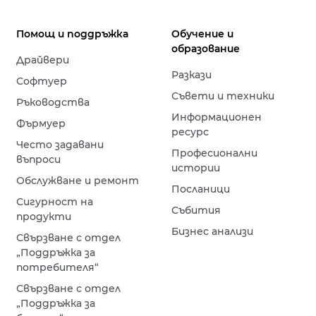
Помощ и поддръжка
Обучение и
образование
Драйвери
Разкази
Софтуер
Съвети и техники
Ръководства
Информационен
Фърмуер
ресурс
Често задавани
Професионални
въпроси
истории
Обслужване и ремонт
Посланици
Сигурност на
Събития
продукти
Бизнес анализи
Свързване с отдел
„Поддръжка за
потребителя“
Свързване с отдел
„Поддръжка за