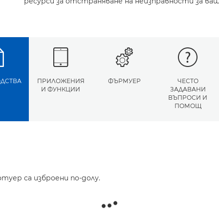
ресурси за отстраняване на неизправности за ваш
ДСТВА
ПРИЛОЖЕНИЯ
ФЪРМУЕР
ЧЕСТО
И ФУНКЦИИ
ЗАДАВАНИ
ВЪПРОСИ И
ПОМОЩ
туер са изброени по-долу.