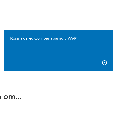
Компактни фотоапарати с Wi-Fi

от...