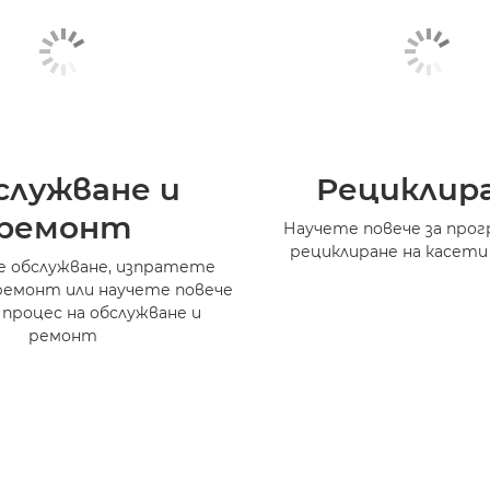
служване и
Рециклир
ремонт
Научете повече за прог
рециклиране на касети
 обслужване, изпратете
ремонт или научете повече
 процес на обслужване и
ремонт