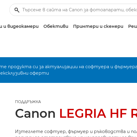
 и видеокамери
Обективи
Принтери и скенери
Реш
е продукта си за актуализации на софтуера и фърмуера
 ексклузивни оферти
ПОДДРЪЖКА
Canon
LEGRIA HF 
Изтеглете софтуер, фърмуер и ръководства и п