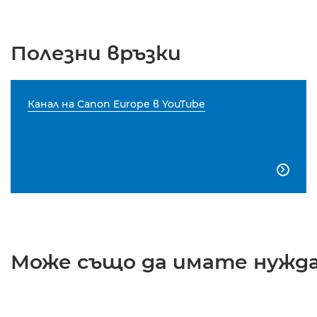
Полезни връзки
Канал на Canon Europe в YouTube

Може също да имате нужда 