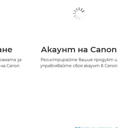
ане
Акаунт на Canon
рамата за
Регистрирайте вашия продукт и
 на Canon
управлявайте своя акаунт в Canon