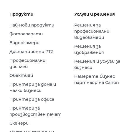
Продукти
Услуги и решения
Най-нови продукти
Решения за
професионални
Фотоапарати
видеокамери
Видеокамери
Решения за
Дистанционни PTZ
изображения
Професионални
Решения и услуги за
дисплеи
бизнеси
Обективи
Намерете бизнес
партньор на Canon
Принтери за дома и
малки бизнеси
Принтери за офиса
Принтери за
производствен печат
Скенери