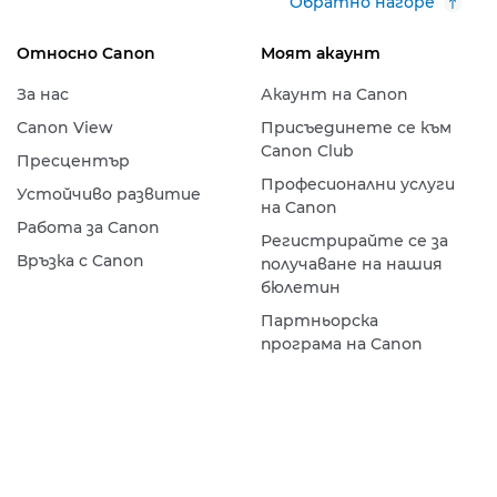
Обратно нагоре
Относно Canon
Моят акаунт
За нас
Акаунт на Canon
Canon View
Присъединете се към
Canon Club
Пресцентър
Професионални услуги
Устойчиво развитие
на Canon
Работа за Canon
Регистрирайте се за
Връзка с Canon
получаване на нашия
бюлетин
Партньорска
програма на Canon