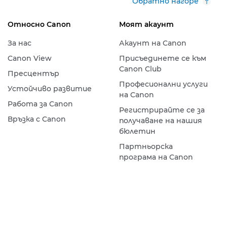
Обратно нагоре
Относно Canon
Моят акаунт
За нас
Акаунт на Canon
Canon View
Присъединете се към
Canon Club
Пресцентър
Професионални услуги
Устойчиво развитие
на Canon
Работа за Canon
Регистрирайте се за
Връзка с Canon
получаване на нашия
бюлетин
Партньорска
програма на Canon