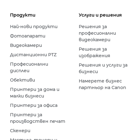
Продукти
Услуги и решения
Най-нови продукти
Решения за
професионални
Фотоапарати
видеокамери
Видеокамери
Решения за
Дистанционни PTZ
изображения
Професионални
Решения и услуги за
дисплеи
бизнеси
Обективи
Намерете бизнес
партньор на Canon
Принтери за дома и
малки бизнеси
Принтери за офиса
Принтери за
производствен печат
Скенери