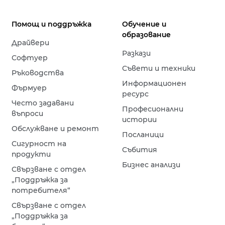
Помощ и поддръжка
Обучение и
образование
Драйвери
Разкази
Софтуер
Съвети и техники
Ръководства
Информационен
Фърмуер
ресурс
Често задавани
Професионални
въпроси
истории
Обслужване и ремонт
Посланици
Сигурност на
Събития
продукти
Бизнес анализи
Свързване с отдел
„Поддръжка за
потребителя“
Свързване с отдел
„Поддръжка за