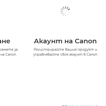
ане
Акаунт на Canon
рамата за
Регистрирайте вашия продукт и
 на Canon
управлявайте своя акаунт в Canon