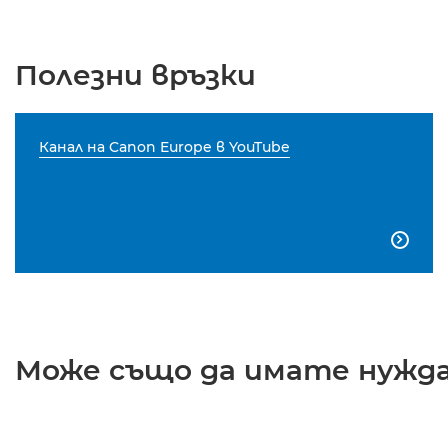
Полезни връзки
Канал на Canon Europe в YouTube

Може също да имате нужда 