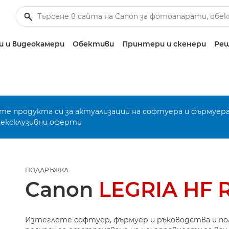
 и видеокамери
Обективи
Принтери и скенери
Реш
е продукта си за актуализации на софтуера и фърмуера
 ексклузивни оферти
ПОДДРЪЖКА
Canon
LEGRIA HF 
Изтеглете софтуер, фърмуер и ръководства и п