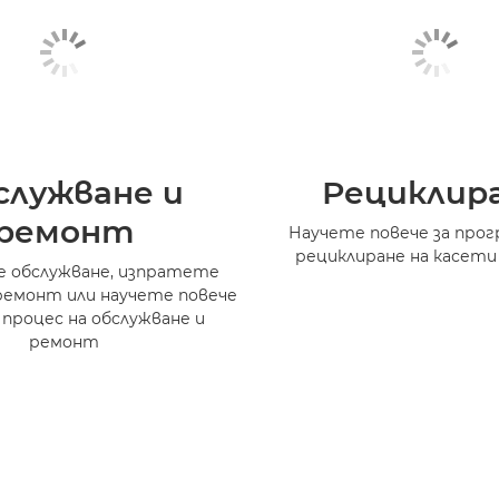
служване и
Рециклир
ремонт
Научете повече за прог
рециклиране на касети
 обслужване, изпратете
ремонт или научете повече
 процес на обслужване и
ремонт