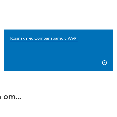
Компактни фотоапарати с Wi-Fi

от...