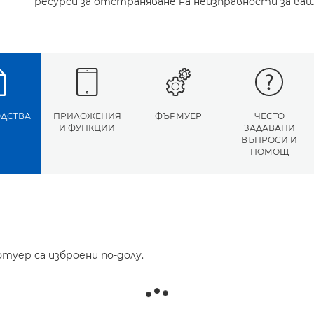
ресурси за отстраняване на неизправности за ваш
ДСТВА
ПРИЛОЖЕНИЯ
ФЪРМУЕР
ЧЕСТО
И ФУНКЦИИ
ЗАДАВАНИ
ВЪПРОСИ И
ПОМОЩ
туер са изброени по-долу.