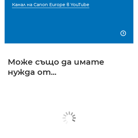
Канал на Canon Europe в YouTube

Може също да имате
нужда от...