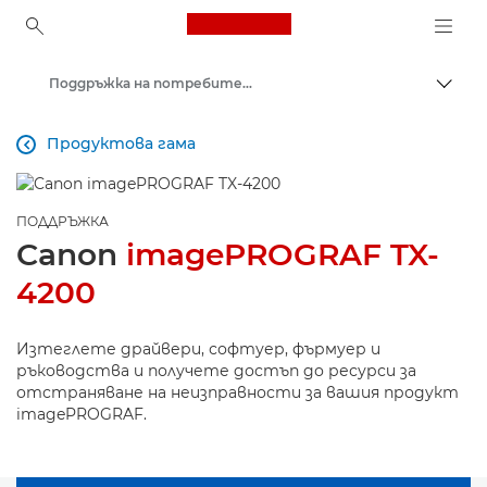
Canon Logo, back to ho
Поддръжка на потребителски продукти
Прев
Canon
Продуктова гама

ПОДДРЪЖКА
Canon
imagePROGRAF TX-
4200
Изтеглете драйвери, софтуер, фърмуер и
ръководства и получете достъп до ресурси за
отстраняване на неизправности за вашия продукт
imagePROGRAF.