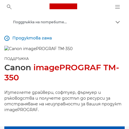
Canon Logo, back to ho
Поддръжка на потребителски продукти
Прев
Canon
Продуктова гама

ПОДДРЪЖКА
Canon
imagePROGRAF TM-
350
Изтеглете драйвери, софтуер, фърмуер и
ръководства и получете достъп до ресурси за
отстраняване на неизправности за вашия продукт
imagePROGRAF.