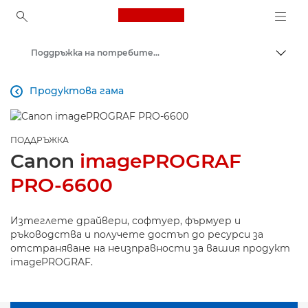
Canon Logo, back to ho
Поддръжка на потребителски продукти
Прев
Canon
Продуктова гама

ПОДДРЪЖКА
Canon
imagePROGRAF
PRO-6600
Изтеглете драйвери, софтуер, фърмуер и
ръководства и получете достъп до ресурси за
отстраняване на неизправности за вашия продукт
imagePROGRAF.