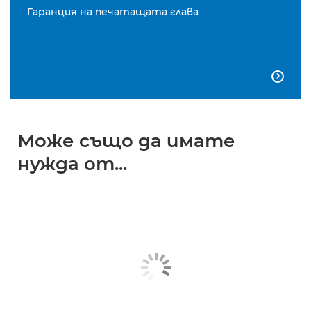
Гаранция на печатащата глава

Може също да имате
нужда от...