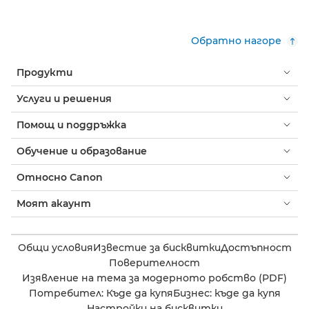
Обратно нагоре
Продукти
Услуги и решения
Помощ и поддръжка
Обучение и образование
Относно Canon
Моят акаунт
Общи условия
Известие за бисквитки
Достъпност
Поверителност
Изявление на тема за модерното робство (PDF)
Потребител: Къде да купя
Бизнес: къде да купя
Настройки на бисквитки