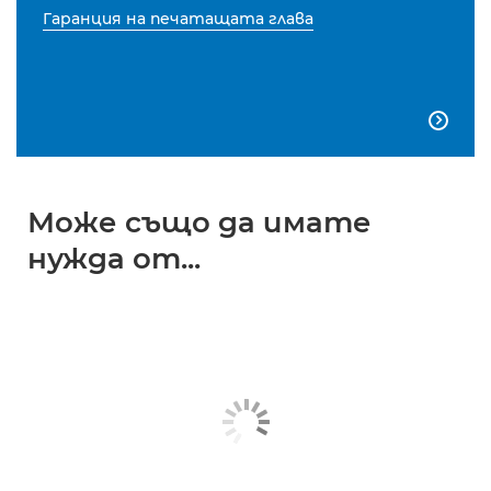
Гаранция на печатащата глава

Може също да имате
нужда от...