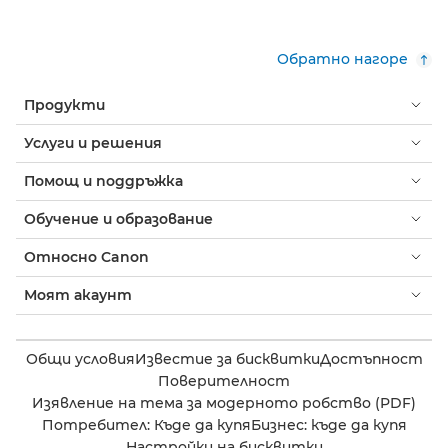
Обратно нагоре
Продукти
Услуги и решения
Помощ и поддръжка
Обучение и образование
Относно Canon
Моят акаунт
Общи условия
Известие за бисквитки
Достъпност
Поверителност
Изявление на тема за модерното робство (PDF)
Потребител: Къде да купя
Бизнес: къде да купя
Настройки на бисквитки