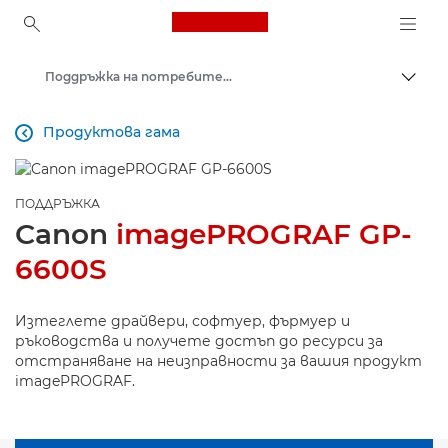
Canon Logo, back to ho
Поддръжка на потребителски продукти
Прев
Canon
Продуктова гама

ПОДДРЪЖКА
Canon
imagePROGRAF GP-
6600S
Изтеглете драйвери, софтуер, фърмуер и
ръководства и получете достъп до ресурси за
отстраняване на неизправности за вашия продукт
imagePROGRAF.