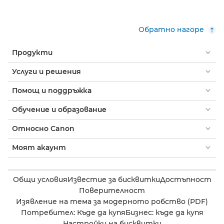
Обратно нагоре
Продукти
Услуги и решения
Помощ и поддръжка
Обучение и образование
Относно Canon
Моят акаунт
Общи условия
Известие за бисквитки
Достъпност
Поверителност
Изявление на тема за модерното робство (PDF)
Потребител: Къде да купя
Бизнес: къде да купя
Настройки на бисквитки