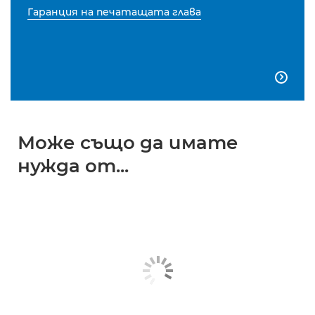
Гаранция на печатащата глава

Може също да имате
нужда от...