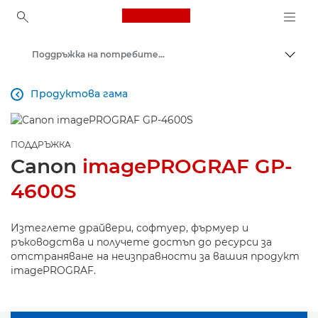
Canon Logo, back to ho
Поддръжка на потребителски продукти
Прев
Canon
Продуктова гама

ПОДДРЪЖКА
Canon
imagePROGRAF GP-
4600S
Изтеглете драйвери, софтуер, фърмуер и
ръководства и получете достъп до ресурси за
отстраняване на неизправности за вашия продукт
imagePROGRAF.