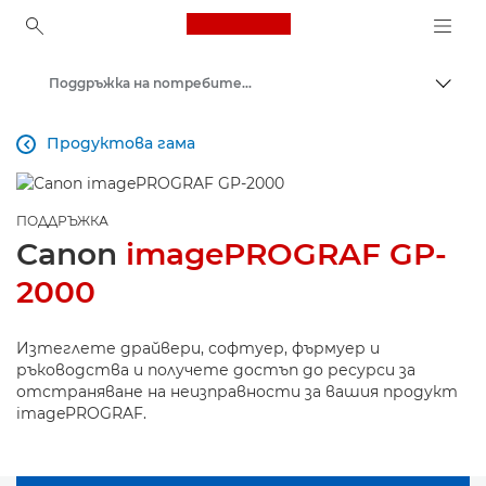
Canon Logo, back to ho
Поддръжка на потребителски продукти
Прев
Canon
Продуктова гама

ПОДДРЪЖКА
Canon
imagePROGRAF GP-
2000
Изтеглете драйвери, софтуер, фърмуер и
ръководства и получете достъп до ресурси за
отстраняване на неизправности за вашия продукт
imagePROGRAF.