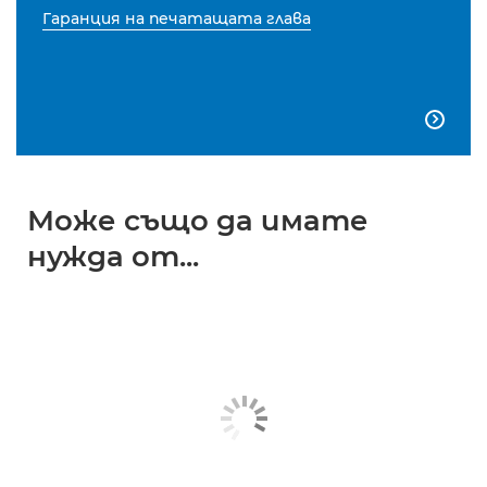
Гаранция на печатащата глава

Може също да имате
нужда от...