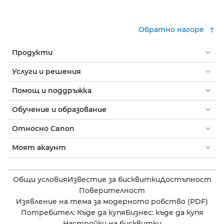
Обратно нагоре
Продукти
Услуги и решения
Помощ и поддръжка
Обучение и образование
Относно Canon
Моят акаунт
Общи условия
Известие за бисквитки
Достъпност
Поверителност
Изявление на тема за модерното робство (PDF)
Потребител: Къде да купя
Бизнес: къде да купя
Настройки на бисквитки