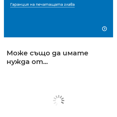
Гаранция на печатащата глава

Може също да имате
нужда от...