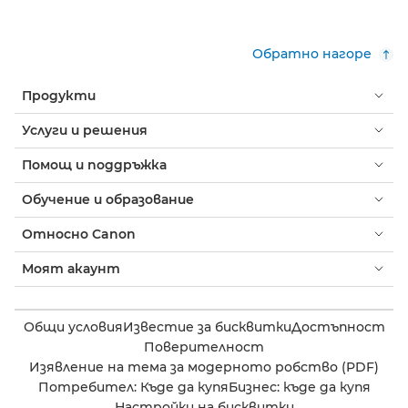
Обратно нагоре
Продукти
Услуги и решения
Помощ и поддръжка
Обучение и образование
Относно Canon
Моят акаунт
Общи условия
Известие за бисквитки
Достъпност
Поверителност
Изявление на тема за модерното робство (PDF)
Потребител: Къде да купя
Бизнес: къде да купя
Настройки на бисквитки