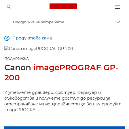
Canon Logo, back to ho
Поддръжка на потребителски продукти
Прев
Canon
Продуктова гама

ПОДДРЪЖКА
Canon
imagePROGRAF GP-
200
Изтеглете драйвери, софтуер, фърмуер и
ръководства и получете достъп до ресурси за
отстраняване на неизправности за вашия продукт
imagePROGRAF.