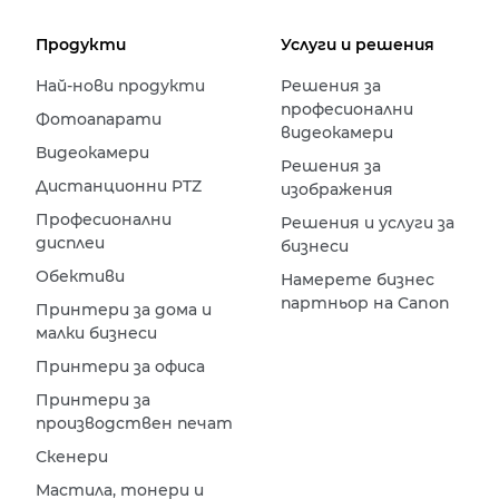
Продукти
Услуги и решения
Най-нови продукти
Решения за
професионални
Фотоапарати
видеокамери
Видеокамери
Решения за
Дистанционни PTZ
изображения
Професионални
Решения и услуги за
дисплеи
бизнеси
Обективи
Намерете бизнес
партньор на Canon
Принтери за дома и
малки бизнеси
Принтери за офиса
Принтери за
производствен печат
Скенери
Мастила, тонери и