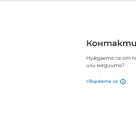
Контакти
Нуждаете се от п
или медиите?
Свържете се
