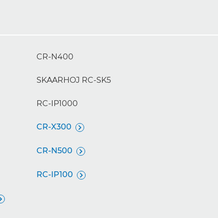
CR-N400
SKAARHOJ RC-SK5
RC-IP1000
CR-X300

CR-N500

RC-IP100

