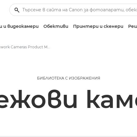
 и видеокамери
Обективи
Принтери и скенери
Реш
Network Cameras Product Media - Canon Press Centre
БИБЛИОТЕКА С ИЗОБРАЖЕНИЯ
ежови кам