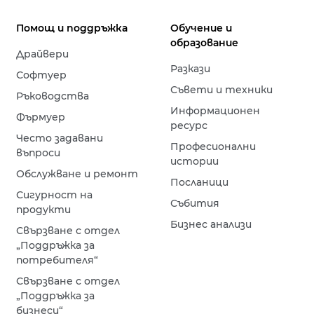
Помощ и поддръжка
Обучение и
образование
Драйвери
Разкази
Софтуер
Съвети и техники
Ръководства
Информационен
Фърмуер
ресурс
Често задавани
Професионални
въпроси
истории
Обслужване и ремонт
Посланици
Сигурност на
Събития
продукти
Бизнес анализи
Свързване с отдел
„Поддръжка за
потребителя“
Свързване с отдел
„Поддръжка за
бизнеси“