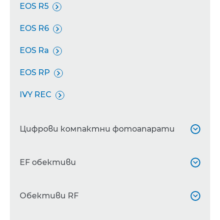
EOS R5

EOS R6

EOS Ra

EOS RP

IVY REC

Цифрови компактни фотоапарати

PowerShot ZOOM
EF обективи


PowerShot G5 X Mark II

CN10X25 IAS S
Обективи RF


PowerShot G7 X Mark III

EF 400mm f/2.8L IS III USM
