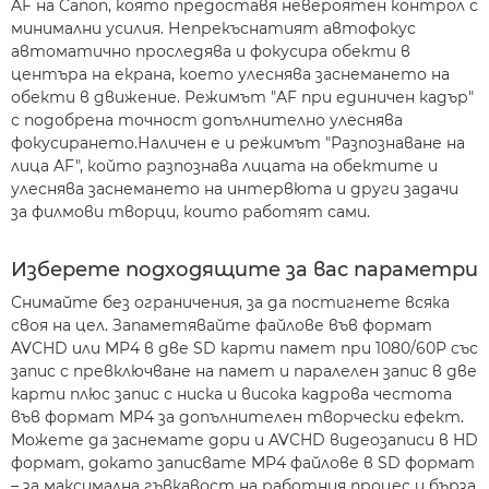
AF на Canon, която предоставя невероятен контрол с
минимални усилия. Непрекъснатият автофокус
автоматично проследява и фокусира обекти в
центъра на екрана, което улеснява заснемането на
обекти в движение. Режимът "AF при единичен кадър"
с подобрена точност допълнително улеснява
фокусирането.Наличен е и режимът "Разпознаване на
лица AF", който разпознава лицата на обектите и
улеснява заснемането на интервюта и други задачи
за филмови творци, които работят сами.
Изберете подходящите за вас параметри
Снимайте без ограничения, за да постигнете всяка
своя на цел. Запаметявайте файлове във формат
AVCHD или MP4 в две SD карти памет при 1080/60P със
запис с превключване на памет и паралелен запис в две
карти плюс запис с ниска и висока кадрова честота
във формат MP4 за допълнителен творчески ефект.
Можете да заснемате дори и AVCHD видеозаписи в HD
формат, докато записвате MP4 файлове в SD формат
– за максимална гъвкавост на работния процес и бърза