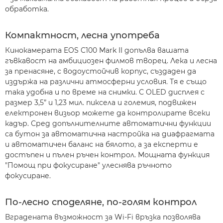
обработка.
Компактност, лесна употреба
Кинокамерата EOS C100 Mark II допълва вашата
гъвкавост на амбициозен филмов творец. Лека и лесна
за пренасяне, с водоустойчив корпус, създаден да
издържа на различни атмосферни условия. Тя е също
така удобна и по време на снимки. С OLED дисплея с
размер 3,5” и 1,23 мил. пиксела и големия, подвижен
електронен визьор можете да контролирате всеки
кадър. Сред допълнителните автоматични функции
са бутон за автоматична настройка на диафрагмата
и автоматичен баланс на бялото, а за експерти е
достъпен и пълен ръчен контрол. Мощната функция
"Помощ при фокусиране" улеснява ръчното
фокусиране.
По-лесно споделяне, по-голям контрол
Вградената възможност за Wi-Fi връзка позволява