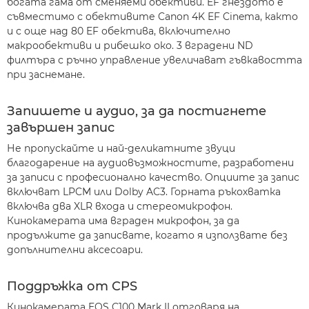
богата гама от сменяеми обективи. EF гнездото е
съвместимо с обективите Canon 4K EF Cinema, както
и с още над 80 EF обектива, включително
макрообективи и рибешко око. 3 вградени ND
филтъра с ръчно управление увеличават гъвкавостта
при заснемане.
Запишете и аудио, за да постигнете
завършен запис
Не пропускайте и най-деликатните звуци
благодарение на аудиовъзможностите, разработени
за записи с професионално качество. Опциите за запис
включват LPCM или Dolby AC3. Горната ръкохватка
включва два XLR входа и стереомикрофон.
Кинокамерата има вграден микрофон, за да
продължите да записвате, когато я използвате без
допълнителни аксесоари.
Поддръжка от CPS
Кинокамерата EOS C100 Mark II отговаря на