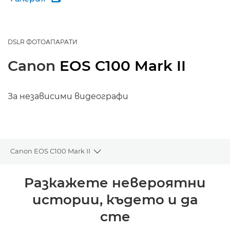
DSLR ФОТОАПАРАТИ
Canon
EOS C100 Mark II
За независими видеографи
Canon EOS C100 Mark II
Toggle breadcrumbs
Преглед
Разкажете невероятни
истории, където и да
Спецификации
сте
Поддръжка