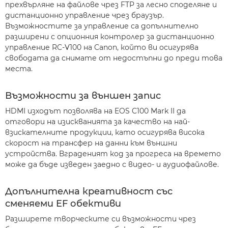
прехвърляне на файлове чрез FTP за лесно споделяне и
дистанционно управление чрез браузър.
Възможностите за управление са допълнително
разширени с опционния контролер за дистанционно
управление RC-V100 на Canon, който ви осигурява
свободата да снимате от недостъпни до преди това
места.
Възможности за външен запис
HDMI изходът позволява на EOS C100 Mark II да
отговори на изискванията за качество на най-
взискателните продукции, като осигурява висока
скорост на трансфер на данни към външни
устройства. Вграденият код за прогреса на времето
може да бъде изведен заедно с видео- и аудиофайлове.
Допълнителна креативност със
сменяеми EF обективи
Разширете творческите си възможности чрез