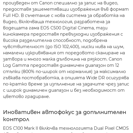
произведен от Canon специално за запис на видео,
предоставя зашеметяващи изображения във формат
Full HD. В съчетание с нова система за обработка на
видео, включваща технология, разработена за
водещата гама EOS C500 Digital Cinemа, тази
кинокамера предоставя превъзходни изображения с
висока разделителна способност, подобрена
чувствителност (до ISO 102,400), ниски нива на шум,
намалени изкривявания от поредовото сканиране на
затвора и много малка дълбочина на рязкост. Canon
Log Gamma предоставя динамичен диапазон от 12
стъпки (800% по-широк от нормалния) за максимално
гъвкава постобработка, а опцията Wide DR осигурява
по-кратко време за изпълнение на задачите чрез запис
с широк динамичен диапазон и без необходимост от
цветово градиране.
Иновативен автофокус за допълнителен
контрол
EOS C100 Mark II включва технологията Dual Pixel CMOS