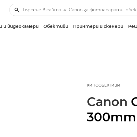
 и видеокамери
Обективи
Принтери и скенери
Реш
КИНООБЕКТИВИ
Canon
300mm T