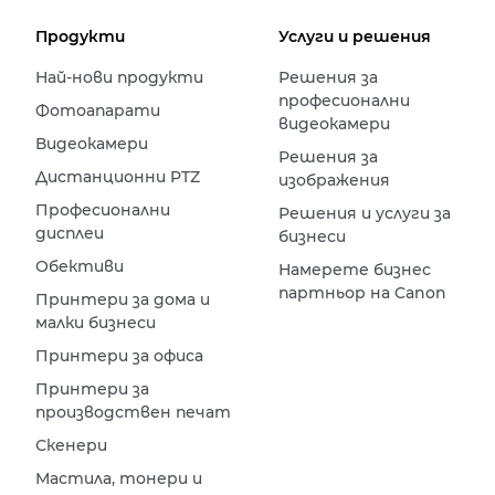
Продукти
Услуги и решения
Най-нови продукти
Решения за
професионални
Фотоапарати
видеокамери
Видеокамери
Решения за
Дистанционни PTZ
изображения
Професионални
Решения и услуги за
дисплеи
бизнеси
Обективи
Намерете бизнес
партньор на Canon
Принтери за дома и
малки бизнеси
Принтери за офиса
Принтери за
производствен печат
Скенери
Мастила, тонери и