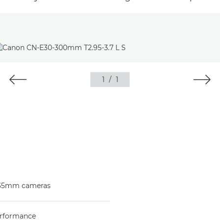
1
/
1
 35mm cameras
performance