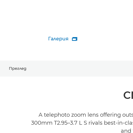
Галерия

Преглед
C
A telephoto zoom lens offering outs
300mm T2.95–3.7 L S rivals best-in-cla
and 