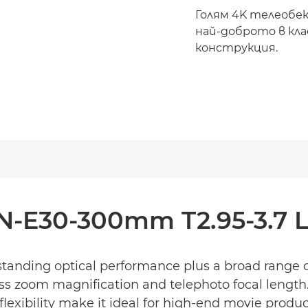
Голям 4K телеобе
най-доброто в кла
конструкция.
N-E30-300mm T2.95-3.7 L
tanding optical performance plus a broad range of
ss zoom magnification and telephoto focal length.
flexibility make it ideal for high-end movie produc