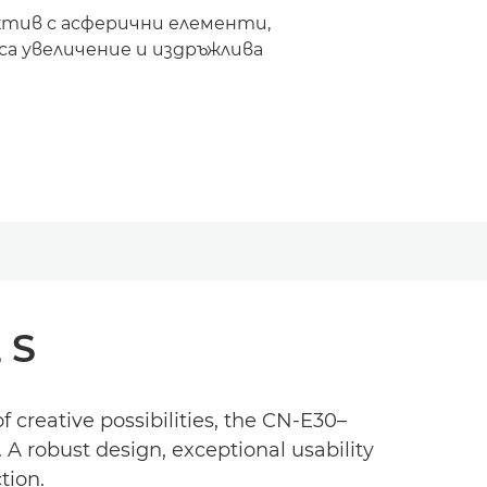
ктив с асферични елементи,
са увеличение и издръжлива
 S
 creative possibilities, the CN-E30–
 A robust design, exceptional usability
tion.