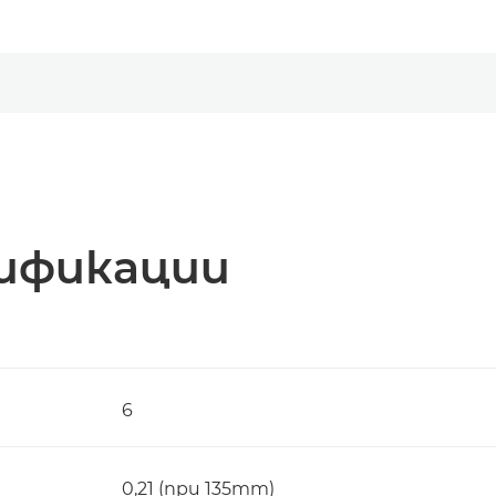
ификации
6
0,21 (при 135mm)