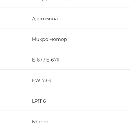
Достъпна
Микро мотор
E-67 / E-67II
EW-73B
LP1116
67 mm