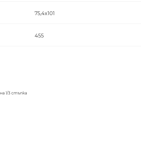
75,4x101
455
на 1/3 стъпка