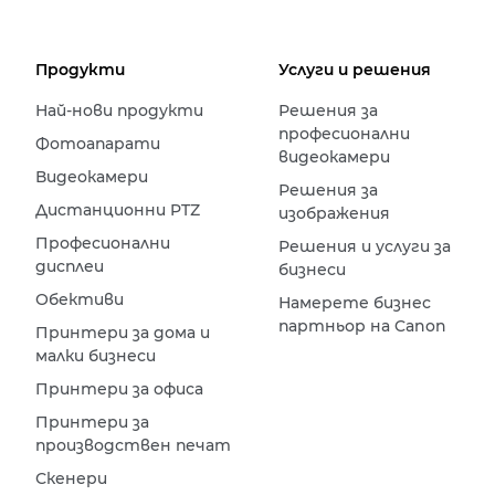
Продукти
Услуги и решения
Най-нови продукти
Решения за
професионални
Фотоапарати
видеокамери
Видеокамери
Решения за
Дистанционни PTZ
изображения
Професионални
Решения и услуги за
дисплеи
бизнеси
Обективи
Намерете бизнес
партньор на Canon
Принтери за дома и
малки бизнеси
Принтери за офиса
Принтери за
производствен печат
Скенери