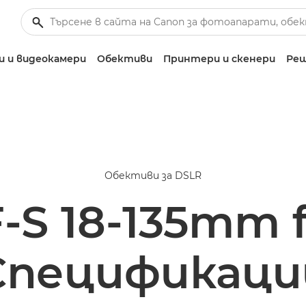
 и видеокамери
Обективи
Принтери и скенери
Реш
Обективи за DSLR
S 18-135mm f/
Спецификаци