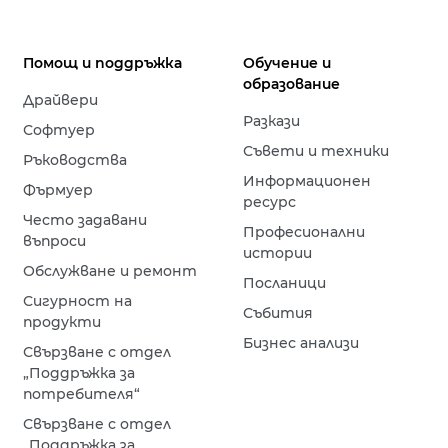
Помощ и поддръжка
Обучение и
образование
Драйвери
Разкази
Софтуер
Съвети и техники
Ръководства
Информационен
Фърмуер
ресурс
Често задавани
Професионални
въпроси
истории
Обслужване и ремонт
Посланици
Сигурност на
Събития
продукти
Бизнес анализи
Свързване с отдел
„Поддръжка за
потребителя“
Свързване с отдел
„Поддръжка за