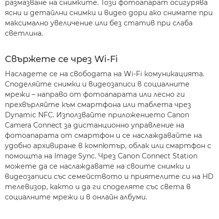
размазване на снимките. Този фотоапарат осигурява
ясни и детайлни снимки и видео дори ако снимате при
максимално увеличение или без статив при слаба
светлина.
Свържете се чрез Wi-Fi
Насладете се на свободата на Wi-Fi комуникацията.
Споделяйте снимки и видеозаписи в социалните
мрежи – направо от фотоапарата или лесно ги
прехвърляйте към смартфона или таблета чрез
Dynamic NFC. Използвайте приложението Canon
Camera Connect за дистанционно управление на
фотоапарата от смартфон и се наслаждавайте на
удобно архивиране в компютър, облак или смартфон с
помощта на Image Sync. Чрез Canon Connect Station
можете да се наслаждавате на своите снимки и
видеозаписи със семейството и приятелите си на HD
телевизор, както и да ги споделяте със света в
социалните мрежи и в онлайн албуми.