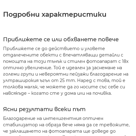
Подробни характеристики
Приближете се или обхванете повече
Приближете се до действието и уловете
отдалечените обекти с впечатляващи детайли с
помощта на този тънък и стилен фотоапарат с 18x
оптично увеличение. Той е идеален за заснемане на
големи групи и невероятни пейзажи благодарение на
ултраширокия ъгъл от 25 mm. Наред с това, той е
толкова малък, че можете да го носите със себе си
навсякъде – когато сте у дома или на почивка.
Ясни резултати всеки път
Благодарение на интелигентния оптичен
стабилизатор на образа вече няма да се тревожите,
че заклащането на фотоапарата ще доведе до