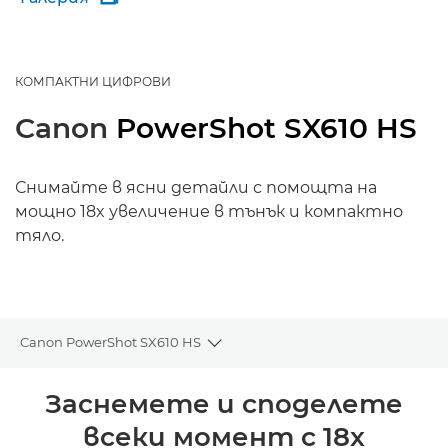
КОМПАКТНИ ЦИФРОВИ
Canon
PowerShot SX610 HS
Снимайте в ясни детайли с помощта на
мощно 18x увеличение в тънък и компактно
тяло.
Canon PowerShot SX610 HS
Toggle breadcrumbs
Преглед
Заснемете и споделете
всеки момент с 18x
Спецификации