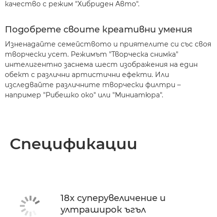
качество с режим "Хибриден Авто".
Подобрете своите креативни умения
Изненадайте семейството и приятелите си със своя
творчески усет. Режимът "Творческа снимка"
интелигентно заснема шест изображения на един
обект с различни артистични ефекти. Или
изследвайте различните творчески филтри –
например "Рибешко око" или "Миниатюра".
Спецификации
18x суперувеличение и
ултраширок ъгъл