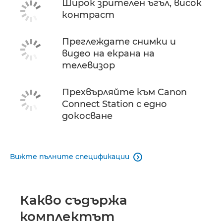
Широк зрителен ъгъл, висок
контраст
Преглеждате снимки и
видео на екрана на
телевизор
Прехвърляйте към Canon
Connect Station с едно
докосване
Вижте пълните спецификации

Какво съдържа
комплектът