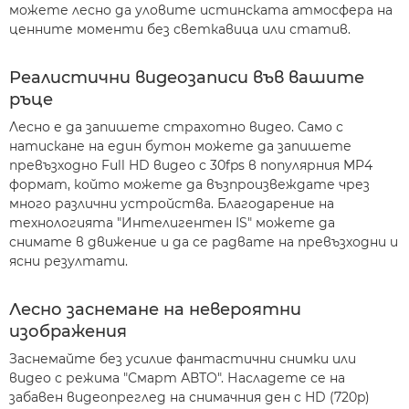
можете лесно да уловите истинската атмосфера на
ценните моменти без светкавица или статив.
Реалистични видеозаписи във вашите
ръце
Лесно е да запишете страхотно видео. Само с
натискане на един бутон можете да запишете
превъзходно Full HD видео с 30fps в популярния MP4
формат, който можете да възпроизвеждате чрез
много различни устройства. Благодарение на
технологията "Интелигентен IS" можете да
снимате в движение и да се радвате на превъзходни и
ясни резултати.
Лесно заснемане на невероятни
изображения
Заснемайте без усилие фантастични снимки или
видео с режима "Смарт АВТО". Насладете се на
забавен видеопреглед на снимачния ден с HD (720p)