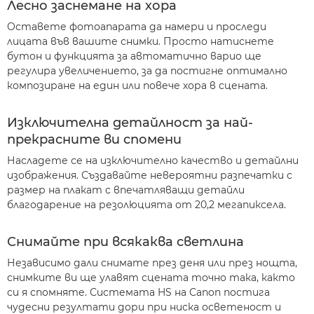
Лесно заснемане на хора
Оставете фотоапарата да намери и проследи
лицата във вашите снимки. Просто натиснете
бутон и функцията за автоматично варио ще
регулира увеличението, за да постигне оптимално
композиране на един или повече хора в сцената.
Изключителна детайлност за най-
прекрасните ви спомени
Насладете се на изключително качество и детайлни
изображения. Създавайте невероятни разпечатки с
размер на плакат с впечатляващи детайли
благодарение на резолюцията от 20,2 мегапиксела.
Снимайте при всякаква светлина
Независимо дали снимате през деня или през нощта,
снимките ви ще улавят сцената точно така, както
си я спомняте. Системата HS на Canon постига
чудесни резултати дори при ниска осветеност и