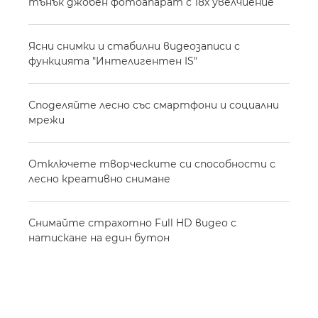
тънък джобен фотоапарат с 18x увелчиение
Ясни снимки и стабилни видеозаписи с
функцията "Интелигентен IS"
Споделяйте лесно със смартфони и социални
мрежи
Отключете творческите си способности с
лесно креативно снимане
Снимайте страхотно Full HD видео с
натискане на един бутон