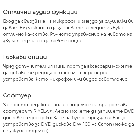
Отлични аудио функции
Вход за свързване на микрофон и гнездо за слушалки ви
дават възможност да записвате и следите звук с
отлично качество. Ръчното управление на нивото на
звука предлага още повече опции.
Гъвкави опции
Чрез допълнителния мини порт за аксесоари можете
да добавите редица опционални периферни
устройства, като микрофон или видео осветление.
Софтуер
За просто редактиране и споделяне се предоставя
софтуерът PIXELA™. Лесно можете да запишете DVD
дискове с едно докосване на бутон чрез записващо
устройство за DVD дискове DW-100 на Canon (може да
се закупи отделно).