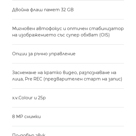
Двойна флаш памет 32 GB
Мигновен автофокус и оптичен стабилизатор
на изображението със супер обхват (OIS)
Опции за ръчно управление
Заснемане на кратко видео, разпознаване на
лица, Pre REC (предварителен старт на запис)
x.v.Colour и 25p
8 MP снимки
По-добър звук