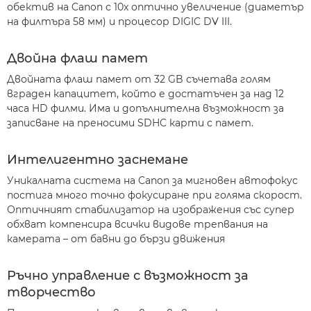
обектив на Canon с 10x оптично увеличение (диаметър
на филтъра 58 мм) и процесор DIGIC DV III.
Двойна флаш памет
Двойната флаш памет от 32 GB съчетава голям
вграден капацитет, който е достатъчен за над 12
часа HD филми. Има и допълнителна възможност за
записване на преносими SDHC карти с памет.
Интелигентно заснемане
Уникалната система на Canon за мигновен автофокус
постига много точно фокусиране при голяма скорост.
Оптичният стабилизатор на изображения със супер
обхват компенсира всички видове трепвания на
камерата – от бавни до бързи движения
Ръчно управление с възможност за
творчество