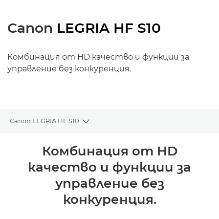
Canon
LEGRIA HF S10
Комбинация от HD качество и функции за
управление без конкуренция.
Canon LEGRIA HF S10
Toggle breadcrumbs
Преглед
Комбинация от HD
качество и функции за
Спецификации
управление без
конкуренция.