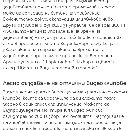
Персонализиран клавиш ви дава възможност да
задействате една от петте променливи, която
може да се зададе на бутона за управление,
включително фокус, експонация или звуково ниво
Други разширени функции за управление са граници на
AGC (автоматично управление на време на
задействане) – тази функция обикновено присъства
само в професионалните видеокамери и служи за
увеличаване или ограничаване на времето на
задействане при снимане при ниска осветеност.
Други функции са "Шарки зебра", "Избор на цвят" и
изход "Цветни ивици и тестови тонове".
Лесно създаване на отлични видеоклипове
Заснемане на кратко видео заснема кратки 4-секундни
клипове, които са идеални, за да ги сложите после
заедно в един списък за изпълнение. Можете да
възпроизведете монтирания видеоклип със
саундтрак по свой избор. Технологията "Разпознаване
на лица" автоматично оптимизира настройките за
идеални снимки на хора, като разпознава до 35 лица в