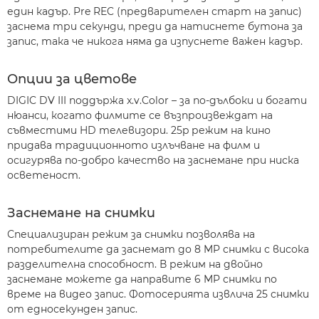
един кадър. Pre REC (предварителен старт на запис)
заснема три секунди, преди да натиснете бутона за
запис, така че никога няма да изпуснете важен кадър.
Опции за цветове
DIGIC DV III поддържа x.v.Color – за по-дълбоки и богати
нюанси, когато филмите се възпроизвеждат на
съвместими HD телевизори. 25p режим на кино
придава традиционното излъчване на филм и
осигурява по-добро качество на заснемане при ниска
осветеност.
Заснемане на снимки
Специализиран режим за снимки позволява на
потребителите да заснемат до 8 MP снимки с висока
разделителна способност. В режим на двойно
заснемане можете да направите 6 MP снимки по
време на видео запис. Фотосерията извлича 25 снимки
от едносекунден запис.