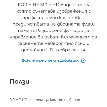
LEGRIA HF S10 е HD видеокамера,
която съчетава изображения с
професионално качество с
предимствата на двойната флаш
памет. Разширени функции за
управление ви дават възможност да
заснемете невероятно ясни и
детайлни HD изображения.
Вижте пълните спецификации

Ползи
8,0 MP HD система за камери на Canon