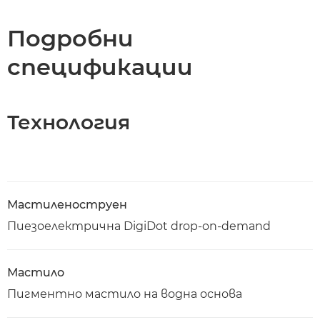
Спецификации
Подробни
спецификации
Изтегляне на PDF
Технология
Мастиленоструен
Пиезоелектрична DigiDot drop-on-demand
Мастило
Пигментно мастило на водна основа