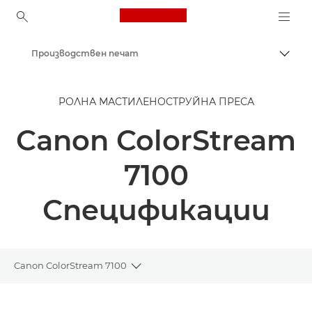
Canon Logo, back to ho
Производствен печат
Прев
Canon
РОЛНА МАСТИЛЕНОСТРУЙНА ПРЕСА
Решения и услуги
Canon ColorStream
Бизнес продукти
7100
Спецификации
Canon ColorStream 7100
Toggle breadcrumbs
Преглед