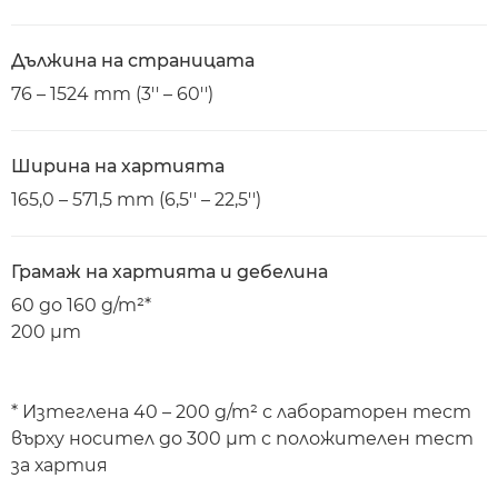
Дължина на страницата
76 – 1524 mm (3'' – 60'')
Ширина на хартията
165,0 – 571,5 mm (6,5'' – 22,5'')
Грамаж на хартията и дебелина
60 до 160 g/m²*
200 μm
* Изтеглена 40 – 200 g/m² с лабораторен тест
върху носител до 300 μm с положителен тест
за хартия