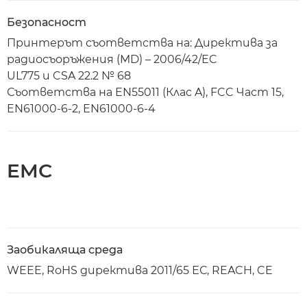
Безопасност
Принтерът съответства на: Директива за
радиосъоръжения (MD) – 2006/42/EC
UL775 и CSA 22.2 № 68
Съответства на EN55011 (Клас A), FCC Част 15,
EN61000-6-2, EN61000-6-4
EMC
Заобикаляща среда
WEEE, RoHS директива 2011/65 ЕС, REACH, CE