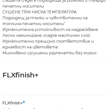
Същата UVgel е подходяща за ролкови и твърди
печатни носители
СУШЕНЕ ПРИ НИСКА ТЕМПЕРАТУРА
Подходящ за тънки и чувствителни на
топлина печатни носители“
Изключителна устойчивост на надраскване
Лесно ламиниране, гладък мастилен слой
Изключително прецизно съответствие и
еднаквост на цветовете
Мигновено изсушени разпечатки без мирис
FLXfinish+
6
FLXfinish+