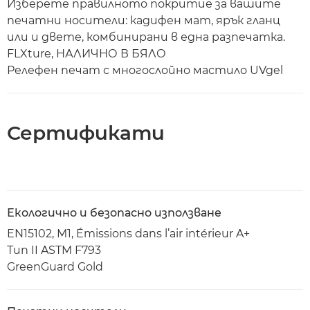
Изберете правилното покритие за вашите
печатни носители: кадифен мат, ярък гланц
или и двете, комбинирани в една разпечатка.
FLXture, НАЛИЧНО В БЯЛО
Релефен печат с многослойно мастило UVgel
Сертификати
Екологично и безопасно използване
EN15102, M1, Émissions dans l’air intérieur A+
Тип II ASTM F793
GreenGuard Gold