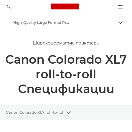
Canon Logo, back to ho
High-Quality Large Format Printers for CAD/GIS and Stunning Graphics
Прев
Canon
Широкоформатни принтери
Решения и услуги
Canon Colorado XL7
Бизнес продукти
roll-to-roll
Спецификации
Canon Colorado XL7 roll-to-roll
Toggle breadcrumbs
Преглед