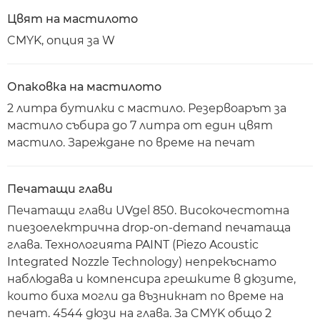
Цвят на мастилото
CMYK, опция за W
Опаковка на мастилото
2 литра бутилки с мастило. Резервоарът за
мастило събира до 7 литра от един цвят
мастило. Зареждане по време на печат
Печатащи глави
Печатащи глави UVgel 850. Високочестотна
пиезоелектрична drop-on-demand печатаща
глава. Технологията PAINT (Piezo Acoustic
Integrated Nozzle Technology) непрекъснато
наблюдава и компенсира грешките в дюзите,
които биха могли да възникнат по време на
печат. 4544 дюзи на глава. За CMYK общо 2