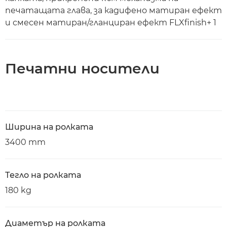
печатащата глава, за кадифено матиран ефект
и смесен матиран/гланциран ефект FLXfinish+ 1
Печатни носители
Ширина на ролката
3400 mm
Тегло на ролката
180 kg
Диаметър на ролката