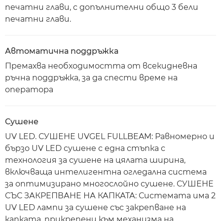
печатни глави, с допълнителни общо 3 бели
печатни глави.
Автоматична поддръжка
Премахва необходимостта от всекидневна
ръчна поддръжка, за да спести време на
оператора
Сушене
UV LED. СУШЕНЕ UVGEL FULLBEAM: Равномерно и
бързо UV LED сушене с една стъпка с
технология за сушене на цялата ширина,
включваща интелигентна огледална система
за оптимизирано многослойно сушене. СУШЕНЕ
СЪС ЗАКРЕПВАНЕ НА КАПКАТА: Системата има 2
UV LED лампи за сушене със закрепване на
капката, прикрепени към механизма на