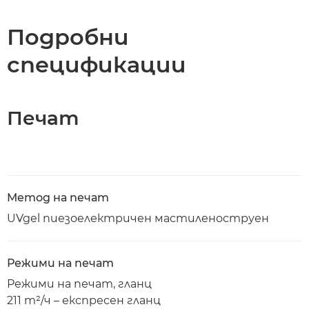
Спецификации
Подробни
спецификации
Изтегляне на PDF
Печат
Метод на печат
UVgel пиезоелектричен мастиленоструен
Режими на печат
Режими на печат, гланц
211 m²/ч – експресен гланц